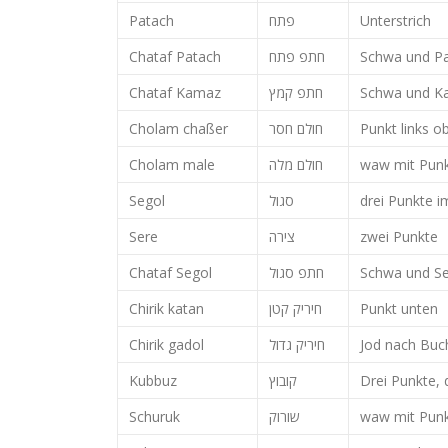
Patach
פתח
Unterstrich
Chataf Patach
חתפ פתח
Schwa und P
Chataf Kamaz
חתפ קמץ
Schwa und K
Cholam chaßer
חולם חסר
Punkt links o
Cholam male
חולם מלה
waw mit Pun
Segol
סגול
drei Punkte i
Sere
צירה
zwei Punkte
Chataf Segol
חתפ סגול
Schwa und S
Chirik katan
חיריק קטן
Punkt unten
Chirik gadol
חיריק גדול
Jod nach Buc
Kubbuz
קובוץ
Drei Punkte, 
Schuruk
שורוק
waw mit Punkt