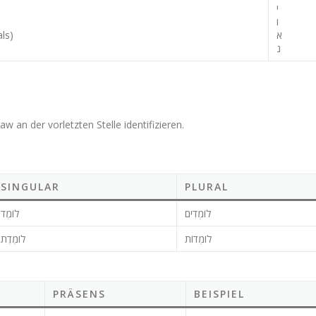
י
ו
א
als)
נ
aw an der vorletzten Stelle identifizieren.
SINGULAR
PLURAL
לוֹמְדִים
לוֹמֶד
לוֹמְדוֹת
לוֹמֶדֶת
PRÄSENS
BEISPIEL