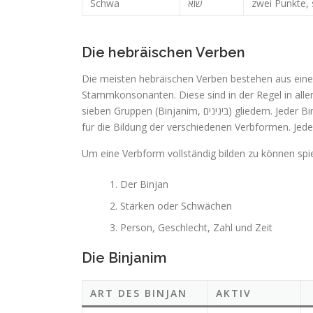
Schwa
שוא
zwei Punkte,
Die hebräischen Verben
Die meisten hebräischen Verben bestehen aus eine
Stammkonsonanten. Diese sind in der Regel in alle
sieben Gruppen (Binjanim, בינינים) gliedern. Jeder Binjan hat seine Bedeutung. Die Kenntnis dieser Binjanim ist sehr wichtig
für die Bildung der verschiedenen Verbformen. Jeder
Um eine Verbform vollständig bilden zu können spie
Der Binjan
Stärken oder Schwächen
Person, Geschlecht, Zahl und Zeit
Die Binjanim
ART DES BINJAN
AKTIV