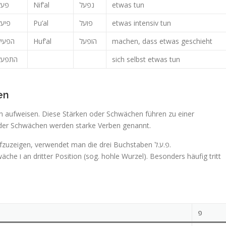
פעל
Nif’al
נפעל
etwas tun
פיעל
Pu’al
פועל
etwas intensiv tun
הפעיל
Huf’al
הופעל
machen, dass etwas geschieht
התפעל
sich selbst etwas tun
en
 aufweisen. Diese Stärken oder Schwächen führen zu einer
oder Schwächen werden starke Verben genannt.
Um die Position dieser Schwächen oder Stärken aufzuzeigen, verwendet man die drei Buchstaben פ.ע.ל.
פ