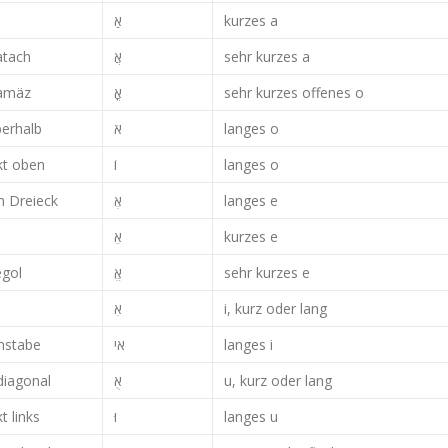
אַ
kurzes a
atach
אֲ
sehr kurzes a
amäz
אֳ
sehr kurzes offenes o
berhalb
אֹ
langes o
kt oben
langes o
m Dreieck
langes e
kurzes e
egol
sehr kurzes e
אִ
i, kurz oder lang
hstabe
אי
langes i
diagonal
u, kurz oder lang
 links
langes u