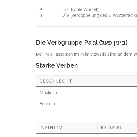
ו \ י (Hohle Wurzel)
א
ע˝ע (Verdoppelung des 2. Wurzelradik
ה
Die Verbgruppe Pa’al (בינין פעל)
Der Pa’al lässt sich im Inifiniv zweifelsfrei an dem w
Starke Verben
GESCHLECHT
Maskulin
Feminin
INFINITV
BEISPIEL