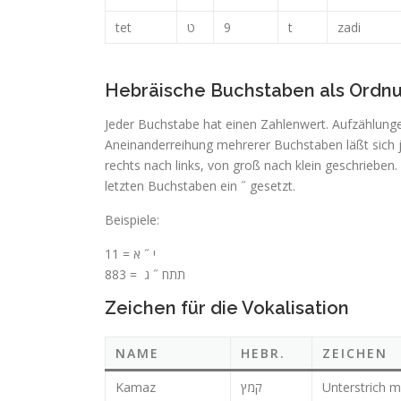
tet
ט
9
t
zadi
Hebräische Buchstaben als Ordn
Jeder Buchstabe hat einen Zahlenwert. Aufzählunge
Aneinanderreihung mehrerer Buchstaben läßt sich 
rechts nach links, von groß nach klein geschrieben
letzten Buchstaben ein ˝ gesetzt.
Beispiele:
11 = י ˝ א
תתח ˝ ג = 883
Zeichen für die Vokalisation
NAME
HEBR.
ZEICHEN
Kamaz
קמץ
Unterstrich m