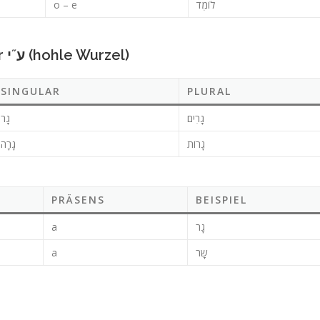
o – e
לוֹמֶד
Verben mit der Schwäche ע˝ו oder ע˝י (hohle Wurzel)
SINGULAR
PLURAL
גָרִים
גָר
גָרוֹת
גָרָה
PRÄSENS
BEISPIEL
a
גָר
a
שָר