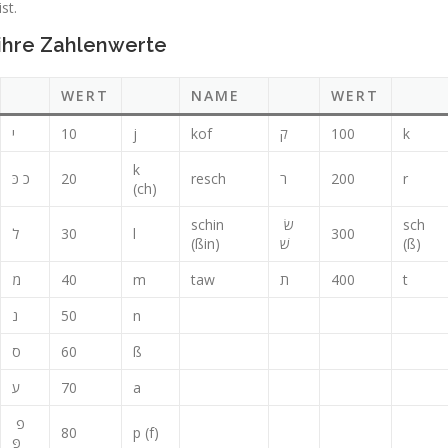
st.
ihre Zahlenwerte
WERT
NAME
WERT
י
10
j
kof
ק
100
k
k
כ כּ
20
resch
ר
200
r
(ch)
schin
שׂ
sch
ל
30
l
300
(ßin)
שׁ
(ß)
מ
40
m
taw
ת
400
t
נ
50
n
ס
60
ß
ע
70
a
פ
80
p (f)
פּ