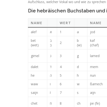
Aufschluss, welcher Vokal wo und wie zu sprechen i
Die hebräischen Buchstaben und 
NAME
WERT
NAME
alef
א
1
a
jod
bet
ב
b
kaf
2
(wet)
בּ
(w)
(chaf)
gimel
ג
3
g
lamed
dalet
ד
4
d
mem
he
ה
5
h
nun
waw
ו
6
w
ßamech
saijn
ז
7
s
aijn
chet
ח
8
ch
pe (fe)