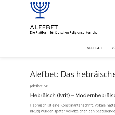
Zum
Inhalt
springen
ALEFBET
Die Plattform für jüdischen Religionsunterricht
ALEFBET
J
Alefbet: Das hebräisch
(alefbet ivri)
Hebräisch (Ivrit) – Modernhebräis
Hebräisch ist eine Konsonantenschrift. Vokale hatt
nikud) wurden später Vokalzeichen den bestehende