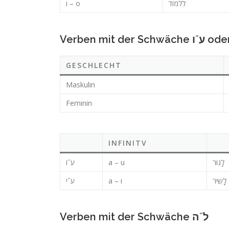
i – o
לִלמוֹד
GESCHLECHT
Maskulin
Feminin
INFINITV
ע˝ו
a – u
לָגוּר
ע˝י
a – i
לָשִיר
Verben mit der Schwäche ל˝ה