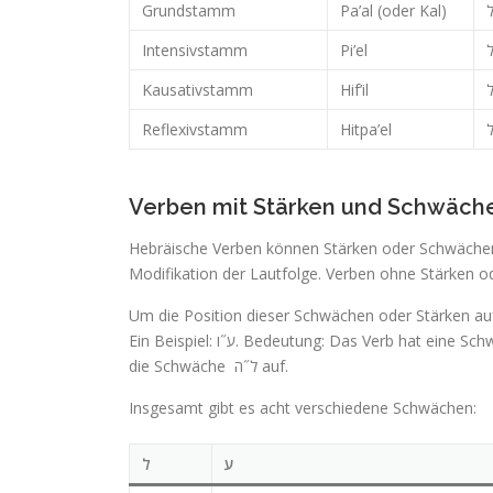
Grundstamm
Pa’al (oder Kal)
Intensivstamm
Pi’el
Kausativstamm
Hif’il
Reflexivstamm
Hitpa’el
Verben mit Stärken und Schwäch
Hebräische Verben können Stärken oder Schwächen
Modifikation der Lautfolge. Verben ohne Stärken 
Ein Beispiel: ע˝ו. Bedeutung: Das Verb hat eine Schwäche ו an dritter Position (sog. hohle Wurzel). Besonders häufig tritt
die Schwäche ל˝ה auf.
Insgesamt gibt es acht verschiedene Schwächen:
ע
ל