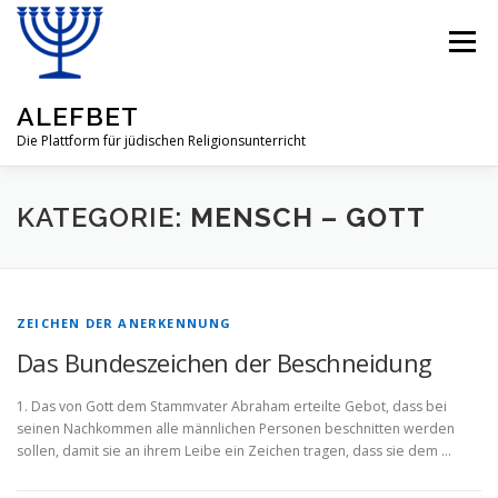
Zum
Inhalt
Menü
springen
ALEFBET
Die Plattform für jüdischen Religionsunterricht
ALEFBET
JÜDISCHE RELIGION
KATEGORIE:
MENSCH – GOTT
FRAGEN & ANTWORTEN
LEHRMATERIAL
ZEICHEN DER ANERKENNUNG
Das Bundeszeichen der Beschneidung
GASTBEITRÄGE
ÜBER UNSERE IDEE
1. Das von Gott dem Stammvater Abraham erteilte Gebot, dass bei
seinen Nachkommen alle männlichen Personen beschnitten werden
sollen, damit sie an ihrem Leibe ein Zeichen tragen, dass sie dem …