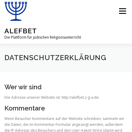
Zum
Inhalt
Menü
springen
ALEFBET
Die Plattform für jüdischen Religionsunterricht
ALEFBET
JÜDISCHE RELIGION
DATENSCHUTZERKLÄRUNG
FRAGEN & ANTWORTEN
LEHRMATERIAL
Wer wir sind
Die Adresse unserer Website ist: http://alefbet.z-g-a.de.
GASTBEITRÄGE
ÜBER UNSERE IDEE
Kommentare
Wenn Besucher Kommentare auf der Website schreiben, sammeln wir
die Daten, die im Kommentar-Formular angezeigt werden, außerdem
die IP-Adresse des Besuchers und den User-Agent-String (damit wird