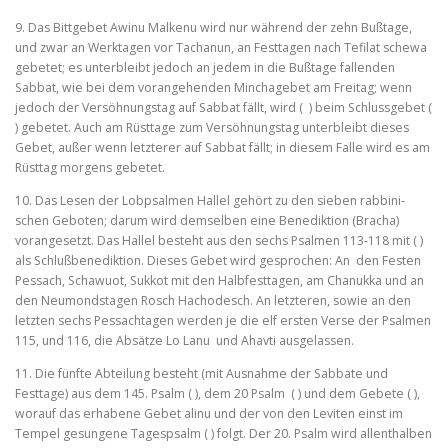
9. Das Bittgebet Awinu Malkenu wird nur während der zehn Bußtage,
und zwar an Werktagen vor Tachanun, an Festtagen nach Tefilat schewa
gebetet; es unterbleibt jedoch an jedem in die Bußtage fallenden
Sabbat, wie bei dem vorangehenden Minchagebet am Frei­tag; wenn
jedoch der Versöhnungstag auf Sabbat fällt, wird ( ) beim Schlussgebet (
) gebetet. Auch am Rüsttage zum Versöhnungstag unterbleibt dieses
Gebet, außer wenn letzterer auf Sabbat fällt; in diesem Falle wird es am
Rüsttag morgens gebetet.
10. Das Lesen der Lobpsalmen Hallel gehört zu den sieben rabbini­
schen Geboten; darum wird demselben eine Benediktion (Bracha)
vorangesetzt. Das Hallel besteht aus den sechs Psalmen 113‑118 mit ( )
als Schlußbenediktion. Dieses Gebet wird gesprochen: An den Festen
Pessach, Schawuot, Sukkot mit den Halbfesttagen, am Chanukka und an
den Neumondstagen Rosch Hachodesch. An letzteren, sowie an den
letzten sechs Pessachtagen werden je die elf ersten Verse der Psalmen
115, und 116, die Absätze Lo Lanu und Ahavti ausgelassen.
11. Die fünfte Abteilung besteht (mit Ausnahme der Sabbate und
Festtage) aus dem 145. Psalm ( ), dem 20 Psalm ( ) und dem Gebete ( ),
worauf das erhabene Gebet alinu und der von den Leviten einst im
Tempel gesungene Tagespsalm ( ) folgt. Der 20. Psalm wird allenthalben