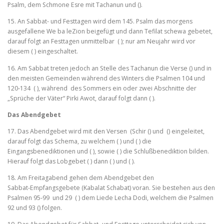
Psalm, dem Schmone Esre mit Tachanun und ().
15. An Sabbat‑ und Festtagen wird dem 145. Psalm das morgens
ausgefallene We ba leZion beigefügt und dann Tefilat schewa gebetet,
darauf folgt an Festtagen unmittelbar ( ); nur am Neujahr wird vor
diesem ( ) eingeschaltet.
16. Am Sabbat treten jedoch an Stelle des Tachanun die Verse () und in
den meisten Gemeinden während des Winters die Psalmen 104 und
120‑134 ( ), während des Sommers ein oder zwei Abschnitte der
„Sprüche der Väter“ Pirki Awot, darauf folgt dann ( ).
Das Abendgebet
17. Das Abendgebet wird mit den Versen (Schir () und () einge­leitet,
darauf folgt das Schema, zu welchem ( ) und ( ) die
Eingangsbenediktionen und ( ), sowie ( ) die Schlußbenediktion bilden.
Hierauf folgt das Lobgebet ( ) dann ( ) und ( ).
18. Am Freitagabend gehen dem Abendgebet den
Sabbat‑Empfangsgebete (Kabalat Schabat) voran. Sie bestehen aus den
Psalmen 95‑99 und 29 ( ) dem Liede Lecha Dodi, welchem die Psalmen
92 und 93 () folgen.