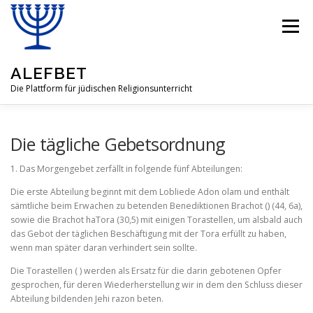
Zum
Inhalt
Menü
springen
ALEFBET
Die Plattform für jüdischen Religionsunterricht
ALEFBET
JÜDISCHE RELIGION
Die tägliche Gebetsordnung
1. Das Morgengebet zerfällt in folgende fünf Abteilungen:
FRAGEN & ANTWORTEN
LEHRMATERIAL
Die erste Abteilung beginnt mit dem Lobliede Adon olam und ent­hält
sämtliche beim Erwachen zu betenden Benediktionen Brachot () (44, 6a),
sowie die Brachot haTora (30,5) mit einigen Torastellen, um alsbald auch
das Gebot der täglichen Beschäfti­gung mit der Tora erfüllt zu haben,
GASTBEITRÄGE
ÜBER UNSERE IDEE
wenn man später daran verhin­dert sein sollte.
Die Torastellen ( ) werden als Ersatz für die darin gebotenen Opfer
gesprochen, für deren Wiederherstellung wir in dem den Schluss dieser
Abteilung bildenden Jehi razon beten.