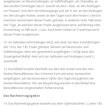
ausgelassen: an Neumondstagen, an Halb­festtagen, am Chanukka, an
den beiden Purimtagen des II. sowohl als des I. Adar, an den Rüsttagen
vor Pessach und dem Versöh­nungstage und am 9. Aw. an den Rüsttagen
vor den übrigen Festen, sowie an den Tagen nach den Festen ( ) wird in
manchen Gemeinden dieser Psalm gebetet, in anderen nicht. Fällt einer
der Tage, an welchen dieser Psalm ausgelassen wird, auf Montag oder
Donners­tag, so fällt auch ( ) aus. Auch beim Gebet im Trauerhaus wird
dieser Psalm ausgelassen.
12. An Sabbaten und Festtagen wird, und zwar vor dem Zurückbrin­gen
der Tora, der 145. Psalm gebetet; diesem (an Neumonds‑ und
Halbfesttagen, dem wie gewöhnlich eingefügten ( ) folgt dann das
Zusatzgebet Mußaf, dem sich (an Sabbaten und Festtagen () und ( )
anschließt.
13. Das Mußaf besteht ebenfalls aus den drei ersten und den drei
letzten Benediktionen des Schmone Esre und einer dazwischen
eingefügten, auf das besondere Opfer des Tages bezüglichen sie­
benten Benediktion. Nur am Neujahrstag werden in das Mußaf drei
Benediktionen eingeschaltet (Tefilat tescha).
Das Nachmittagsgebet
14. Das Nachmittagsgebet besteht aus dem Opferabschnitt ( ), dem 145.