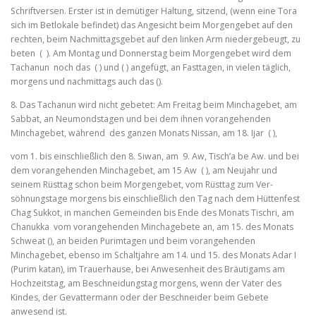
Schriftversen. Erster ist in demütiger Haltung, sitzend, (wenn eine Tora
sich im Betlokale befindet) das Angesicht beim Morgen­gebet auf den
rechten, beim Nachmittagsgebet auf den linken Arm niedergebeugt, zu
beten ( ). Am Montag und Donnerstag beim Morgengebet wird dem
Tachanun noch das ( ) und ( ) angefügt, an Fasttagen, in vielen täglich,
morgens und nachmittags auch das ().
8. Das Tachanun wird nicht gebetet: Am Freitag beim Minchagebet, am
Sabbat, an Neumondstagen und bei dem ihnen vorangehenden
Minchagebet, während des ganzen Monats Nissan, am 18. Ijar ( ),
vom 1. bis einschließlich den 8. Siwan, am 9. Aw, Tisch’a be Aw. und bei
dem vorangehenden Minchagebet, am 15 Aw ( ), am Neujahr und
seinem Rüsttag schon beim Morgengebet, vom Rüsttag zum Ver­
söhnungstage morgens bis einschließlich den Tag nach dem Hütten­fest
Chag Sukkot, in manchen Gemeinden bis Ende des Monats Tischri, am
Chanukka vom vorangehenden Minchagebete an, am 15. des Monats
Schweat (), an beiden Purimtagen und beim vorangehenden
Minchagebet, ebenso im Schaltjahre am 14. und 15. des Monats Adar I
(Purim katan), im Trauerhause, bei Anwesenheit des Bräutigams am
Hochzeitstag, am Beschneidungstag morgens, wenn der Vater des
Kindes, der Gevattermann oder der Beschneider beim Gebete
anwesend ist.