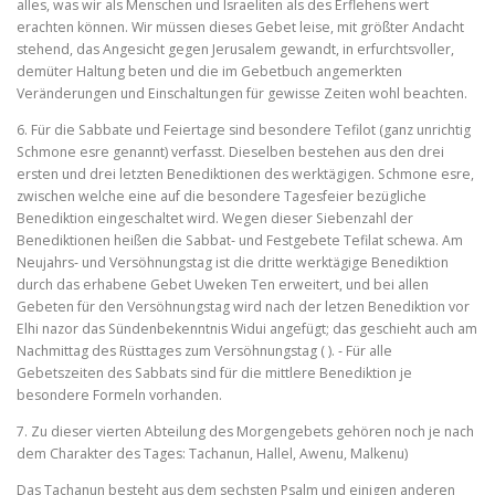
alles, was wir als Menschen und Israeliten als des Erflehens wert
erachten können. Wir müssen dieses Gebet leise, mit größter Andacht
stehend, das Angesicht gegen Jerusalem gewandt, in erfurchtsvoller,
demüter Haltung beten und die im Gebetbuch angemerkten
Veränderungen und Einschaltungen für gewisse Zeiten wohl beachten.
6. Für die Sabbate und Feiertage sind besondere Tefilot (ganz unrichtig
Schmone esre genannt) verfasst. Dieselben bestehen aus den drei
ersten und drei letzten Benediktionen des werktägigen. Schmone esre,
zwischen welche eine auf die besondere Tagesfeier bezügliche
Benediktion eingeschaltet wird. Wegen dieser Sieben­zahl der
Benediktionen heißen die Sabbat‑ und Festgebete Tefilat schewa. Am
Neujahrs‑ und Versöhnungstag ist die dritte werktägige Benediktion
durch das erhabene Gebet Uweken Ten erweitert, und bei allen
Gebeten für den Versöhnungstag wird nach der letzen Benediktion vor
Elhi nazor das Sündenbekenntnis Widui angefügt; das geschieht auch am
Nachmittag des Rüsttages zum Versöhnungstag ( ). ‑ Für alle
Gebetszeiten des Sabbats sind für die mittlere Benediktion je
besondere Formeln vorhanden.
7. Zu dieser vierten Abteilung des Morgengebets gehören noch je nach
dem Charakter des Tages: Tachanun, Hallel, Awenu, Malkenu)
Das Tachanun besteht aus dem sechsten Psalm und einigen anderen