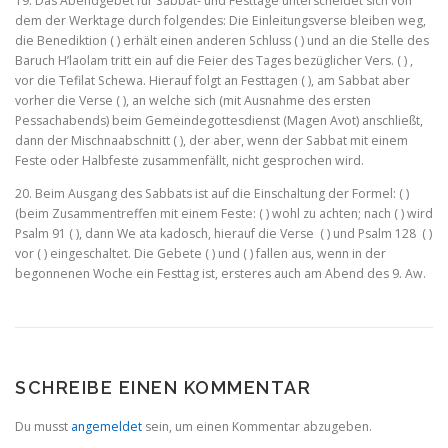
19. Das Abendgebet für Sabbat‑ und Festtage unterscheidet sich von
dem der Werktage durch folgendes: Die Einleitungsverse blei­ben weg,
die Benediktion ( ) erhält einen anderen Schluss ( ) und an die Stelle des
Baruch H’laolam tritt ein auf die Feier des Tages bezüglicher Vers. ( ) ,
vor die Tefilat Schewa. Hierauf folgt an Festtagen ( ), am Sabbat aber
vorher die Verse ( ), an welche sich (mit Ausnahme des ersten
Pessachabends) beim Gemeindegottesdienst (Magen Avot) anschließt,
dann der Mischnaabschnitt ( ), der aber, wenn der Sabbat mit einem
Feste oder Halbfeste zusammenfällt, nicht gesprochen wird.
20. Beim Ausgang des Sabbats ist auf die Einschaltung der Formel: ( )
(beim Zusammentreffen mit einem Feste: ( ) wohl zu achten; nach ( ) wird
Psalm 91 ( ), dann We ata kadosch, hierauf die Verse ( ) und Psalm 128 ( )
vor ( ) eingeschaltet. Die Gebete ( ) und ( ) fallen aus, wenn in der
begonnenen Woche ein Festtag ist, ersteres auch am Abend des 9. Aw.
SCHREIBE EINEN KOMMENTAR
Du musst
angemeldet
sein, um einen Kommentar abzugeben.