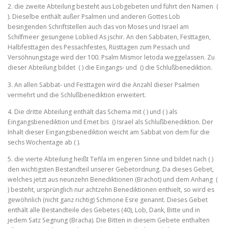
2. die zweite Abteilung besteht aus Lobgebeten und führt den Namen (
). Dieselbe enthält außer Psalmen und anderen Gottes Lob
besingenden Schriftstellen auch das von Moses und Israel am
Schilfmeer gesungene Loblied As jschir. An den Sabbaten, Festta­gen,
Halbfesttagen des Pessachfestes, Rüsttagen zum Pessach und
Versöhnungstage wird der 100. Psalm Mismor letoda weggelassen. Zu
dieser Abteilung bildet ( ) die Eingangs‑ und () die Schlußbe­nediktion.
3. An allen Sabbat‑ und Festtagen wird die Anzahl dieser Psalmen
vermehrt und die Schlußbenediktion erweitert.
4. Die dritte Abteilung enthält das Schema mit ( ) und ( ) als
Eingangsbenediktion und Emet bis () Israel als Schlußbenediktion. Der
Inhalt dieser Eingangsbenediktion weicht am Sabbat von dem für die
sechs Wochentage ab ( ).
5. die vierte Abteilung heißt Tefila im engeren Sinne und bildet nach ( )
den wichtigsten Bestandteil unserer Gebetordnung. Da dieses Gebet,
welches jetzt aus neunzehn Benediktionen (Brachot) und dem Anhang (
) besteht, ursprünglich nur achtzehn Benedik­tionen enthielt, so wird es
gewöhnlich (nicht ganz richtig) Schmone Esre genannt. Dieses Gebet
enthält alle Bestandteile des Gebetes (40), Lob, Dank, Bitte und in
jedem Satz Segnung (Bra­cha). Die Bitten in diesem Gebete enthalten