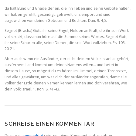
da hält Bund und Gnade denen, die ihn lieben und seine Gebote halten,
wir haben gefehlt, gesündigt, gefrevelt, uns empört und sind
abgewichen von deinen Geboten und Rechten. Dan. 9. 4,5.
Segnet (Bracha) Gott, ihr seine Engel, Helden an Kraft, die ihr sein Werk
vollstreckt, dass man höre auf die Stimme seines Wortes. Segnet Gott,
ihr seine Scharen alle, seine Diener, die sein Wort vollziehen. Ps. 103.
20‑21.
Aber auch wenn ein Ausländer, der nicht deinem Volke Israel angehört,
aus fernem Land kommt um deines Namens willen… und betet in
diesem Hause, so mögest du es hören im Himmel, deinen Thronsitze,
und alles gewähren, um was dich der Ausländer angeru­fen, damit alle
Völker der Erde deinen Namen kennen lernen und dich verehren, wie
dein Volk Israel. 1. Kön. 8, 41‑43.
SCHREIBE EINEN KOMMENTAR
Du musst
angemeldet
sein, um einen Kommentar abzugeben.