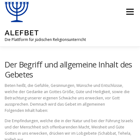
Zum
Inhalt
Menü
springen
ALEFBET
Die Plattform für jüdischen Religionsunterricht
ALEFBET
JÜDISCHE RELIGION
Der Begriff und allgemeine Inhalt des
Gebetes
FRAGEN & ANTWORTEN
LEHRMATERIAL
Beten heißt, die Gefühle, Gesinnungen, Wünsche und Entschlüs­se,
welche der Gedanke an Gottes Größe, Güte und Heiligkeit, sowie die
Betrachtung unserer eigenen Schwäche uns erwecken, vor Gott
aussprechen. Demnach wird das Gebet im allgemeinen
GASTBEITRÄGE
ÜBER UNSERE IDEE
Folgenden Inhalt haben:
Die Empfindungen, welche die in der Natur und bei der Führung Israels
und der Menschheit sich offenbarenden Macht, Weisheit und Güte
Gottes in uns erwecken, drücken wir im Lobgebete (Schabbat, Tehela,
Hallel) aus.