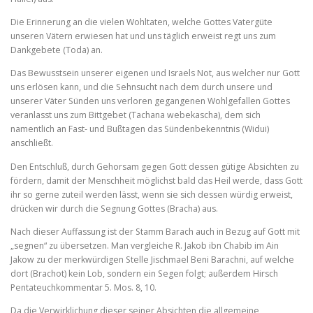
Die Erinnerung an die vielen Wohltaten, welche Gottes Vatergü­te
unseren Vätern erwiesen hat und uns täglich erweist regt uns zum
Dankgebete (Toda) an.
Das Bewusstsein unserer eigenen und Israels Not, aus welcher nur Gott
uns erlösen kann, und die Sehnsucht nach dem durch unsere und
unserer Väter Sünden uns verloren gegangenen Wohlgefallen Gottes
veranlasst uns zum Bittgebet (Tachana webekascha), dem sich
namentlich an Fast‑ und Bußtagen das Sündenbekenntnis (Widui)
anschließt.
Den Entschluß, durch Gehorsam gegen Gott dessen gütige Absich­ten zu
fördern, damit der Menschheit möglichst bald das Heil werde, dass Gott
ihr so gerne zuteil werden lässt, wenn sie sich dessen würdig erweist,
drücken wir durch die Segnung Gottes (Bracha) aus.
Nach dieser Auffassung ist der Stamm Barach auch in Bezug auf Gott mit
„segnen“ zu übersetzen. Man vergleiche R. Jakob ibn Chabib im Ain
Jakow zu der merkwürdigen Stelle Jischmael Beni Barachni, auf welche
dort (Brachot) kein Lob, sondern ein Segen folgt; außerdem Hirsch
Pentateuchkommentar 5. Mos. 8, 10.
Da die Verwirklichung dieser seiner Absichten die allgemeine