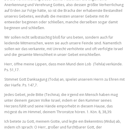
Anerkennung und Verehrung Gottes, also dessen größte Verherrli­chung
auf Erden zur Folge hätte, so ist die Bracha der erhabenste Bestandteil
unseres Gebetes, weshalb die meisten unserer Gebete mit ihr
entweder beginnen oder schließen, manche derselben sogar damit
beginnen und schließen.
Wir sollen nicht selbstsüchtig bloß für uns beten, sondern auch für
leidende Mitmenschen, wenn sie auch unsere Feinde sind. Namentlich
sollen wir das verkannte, mit Unrecht verhöhnte und oft verfolgte Israel
und die gesamte Menschheit in unser Gebet einschließen.
Herr, öffne meine Lippen, dass mein Mund dein Lob (Tehila) verkün­de.
Ps. 51,17.
Stimmet Gott Danksagung (Toda) an, spielet unserem Herrn zu Ehren mit
der Harfe. Ps. 147,7.
Jedes Gebet, jede Bitte (Techina), die irgend ein Mensch haben mag
unter deinem ganzen Volke Israel, indem er den Kummer seines
Herzens fühlt und seine Hände emporhebt in diesem Hause, das
mögest du im Himmel, deinem Thronsitze hören. 1. Kön. 8, 38,39.
Ich betete zu Gott, meinem Gotte, und legte ein Bekenntnis (Widui) ab,
indem ich sprach: O Herr, großer und furchtbarer Gott, der