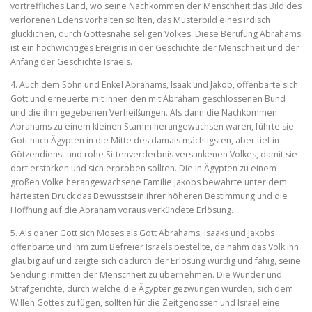
vortreffliches Land, wo seine Nachkommen der Menschheit das Bild des
verlorenen Edens vorhalten sollten, das Musterbild eines irdisch
glücklichen, durch Gottesnähe seligen Volkes. Diese Berufung Abrahams
ist ein hochwichtiges Ereignis in der Geschich­te der Menschheit und der
Anfang der Geschichte Israels.
4. Auch dem Sohn und Enkel Abrahams, Isaak und Jakob, offenbarte sich
Gott und erneuerte mit ihnen den mit Abraham geschlossenen Bund
und die ihm gegebenen Verheißungen. Als dann die Nachkommen
Abrahams zu einem kleinen Stamm herangewachsen waren, führte sie
Gott nach Ägypten in die Mitte des damals mächtigsten, aber tief in
Götzendienst und rohe Sittenverderbnis versunkenen Volkes, damit sie
dort erstarken und sich erproben sollten. Die in Ägyp­ten zu einem
großen Volke herangewachsene Familie Jakobs bewahrte unter dem
härtesten Druck das Bewusstsein ihrer höheren Bestimmung und die
Hoffnung auf die Abraham voraus verkündete Erlösung.
5. Als daher Gott sich Moses als Gott Abrahams, Isaaks und Jakobs
offenbarte und ihm zum Befreier Israels bestellte, da nahm das Volk ihn
gläubig auf und zeigte sich dadurch der Erlösung würdig und fähig, seine
Sendung inmitten der Menschheit zu übernehmen. Die Wunder und
Strafgerichte, durch welche die Ägypter gezwungen wurden, sich dem
Willen Gottes zu fügen, sollten für die Zeitge­nossen und Israel eine