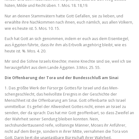
hüten, Milde und Recht üben. 1. Mos. 18. 18,19.
Nur an deinen Stammvätern hatte Gott Gefallen, sie zu lieben, und
erwählte ihre Nachkommen nach ihnen, euch nämlich, aus allen Völkern,
wie es heute ist. 5. Mos. 10. 15.
Euch hat Gott an sich genommen, indem er euch aus dem Eisentie­gel,
aus Ägypten führte, dass ihr ihm als Erbvolk angehörig bleibt, wie es
heute ist. %. Mos. 4. 20.
Mir sind die Söhne Israels Knechte; meine Knechte sind sie, weil ich sie
herausgeführt aus dem Lande Ägypten. 3.Mos. 25. 55.
Die Offenbarung der Tora und der Bundesschluß am Sinai
1. Das größte Werk der Fürsorge Gottes für Israel und das Men­
schengeschlecht, das heilvollste Ereignis in der Geschichte der
Menschheit ist die Offenbarung am Sinai. Gott offenbarte sich Israel
unmittelbar. Es gefiel der Allweisheit Gottes nicht, einen an Israel zu
senden, der da sprach: Das hat mir Gott geoffenbart, so dass Zweifel an
der Wahrheit seiner Sendung bleiben konnten. Nein,
sechshunderttausend reife, vollsinnige Männer, Moses ihr Anführer,
nicht auf dem Berge, sondern in ihrer Mitte, vernahmen die Tora von
Gott. Darin liegt die unantastbare Bürgschaft ihrer Wahrheit.