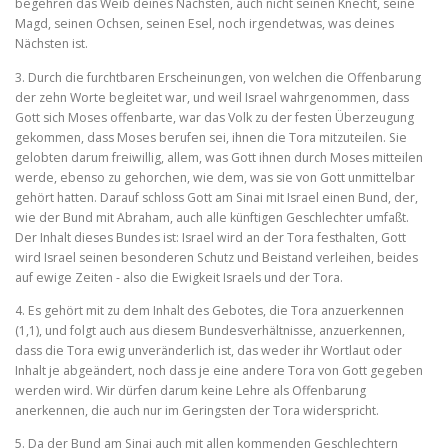
begehren das Weib deines Nächsten, auch nicht seinen Knecht, seine
Magd, seinen Ochsen, seinen Esel, noch irgendetwas, was deines
Nächsten ist.
3. Durch die furchtbaren Erscheinungen, von welchen die Offenba­rung
der zehn Worte begleitet war, und weil Israel wahrgenommen, dass
Gott sich Moses offenbarte, war das Volk zu der festen Überzeugung
gekommen, dass Moses berufen sei, ihnen die Tora mitzuteilen. Sie
gelobten darum freiwillig, allem, was Gott ihnen durch Moses mitteilen
werde, ebenso zu gehorchen, wie dem, was sie von Gott unmittelbar
gehört hatten. Darauf schloss Gott am Sinai mit Israel einen Bund, der,
wie der Bund mit Abraham, auch alle künftigen Geschlechter umfaßt.
Der Inhalt dieses Bundes ist: Israel wird an der Tora festhalten, Gott
wird Israel seinen besonderen Schutz und Beistand verleihen, beides
auf ewige Zeiten ‑ also die Ewigkeit Israels und der Tora.
4. Es gehört mit zu dem Inhalt des Gebotes, die Tora anzuerkennen
(1,1), und folgt auch aus diesem Bundesverhältnisse, anzuerkennen,
dass die Tora ewig unveränderlich ist, das weder ihr Wortlaut oder
Inhalt je abgeändert, noch dass je eine andere Tora von Gott gegeben
werden wird. Wir dürfen darum keine Lehre als Offenbarung
anerkennen, die auch nur im Geringsten der Tora widerspricht.
5. Da der Bund am Sinai auch mit allen kommenden Geschlechtern