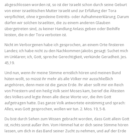
abgeschlossen worden ist, so ist der Israelit schon durch seine Geburt
von einer israelitischen Mutter Israelit und zur Erfüllung der Tora
verpflichtet, ohne irgendeine Eintritts‑ oder Aufnahmeerklärung. Darum
dürfen wir solchen Israeliten, die zu einem anderen Glauben
übergetreten sind, zu keiner Handlung Anlass geben oder Beihilfe
leisten, die in der Tora verboten ist.
Nicht im Verborgenen habe ich gesprochen, an einem Orte finsteren
Landes; ich habe nicht zu den Nachkommen Jakobs gesagt: Suchet mich
im Unklaren; ich, Gott, spreche Gerechtigkeit, verkünde Geradheit. Jes.
45,19.
Und nun, wenn ihr meine Stimme ernstlich hören und meinen Bund
hüten wollt, so müsst ihr mehr als alle Völker mir ausschließlich
angehören, denn mein ist die ganze Erde. Ihr aber sollt mir ein Reich
von Priestern und ein heilig Volk sein! Moses kam, berief die Ältesten
des Volkes und legte ihnen alle diese Worte vor, die ihm Gott
aufgetragen hatte. Das ganze Volk antwortete einstimmig und sprach:
Alles, was Gott gesprochen, wollen wir tun. 2. Mos. 19, 5‑8.
Du bist durch Sehen zum Wissen gebracht worden, dass Gott allein Gott
ist, nichts sonst außer ihm. Vom Himmel hat er dich seine Stimme hören
lassen, um dich in das Band seiner Zucht zu nehmen, und auf der Erde