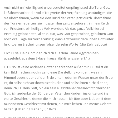
Auch nicht unfreiwillig und unvorbereitet empfing Israel die Tora. Gott
ließ ihnen vorher die volle Tragweite der Verpflich­tung ankündigen, die
sie übernahmen, wenn sie den Bund der Väter jetzt durch Übernahme
der Tora erneuerten; sie müssten ihm ganz angehören, ihm ein Reich
von Priestern, ein heiliges Volk werden. Als das ganze Volk hierauf
einmütig gelobt hatte, alles zu tun, was Gott gesprochen, gab ihnen Gott
noch drei Tage zur Vorberei­tung, dann erst verkündete ihnen Gott unter
furchtbaren Erschei­nungen folgende zehn Worte (die Zehngebote):
I. Ich H‘ sei Dein Gott, der ich dich aus dem Lande Ägypten her­
ausgeführt, aus dem Sklavenhause. (Erklärung siehe 1,1.)
II. Du sollst keine anderen Götter anerkennen außer mir. Du sollst dir
kein Bild machen, noch irgend eine Darstellung von dem, was im
Himmel oben, oder auf der Erde unten, oder im Wasser unter der Erde
ist; du sollst dich vor ihnen nicht bücken und sollst ihnen nicht dienen;
denn ich, H‘ dein Gott, bin ein sein ausschließendes Recht fordernder
Gott; ich gedenke der Sünde der Väter den Kindern ins dritte und ins
vierte Geschlecht, denen die mich hassen; ich übe aber Liebe mit dem
tausendsten Geschlecht mit denen, die mich lieben und meine Gebote
halten. (Erklärung siehe 1, 3; 18‑20).