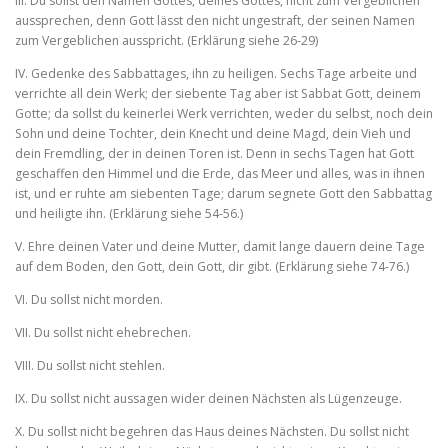
III. Du sollst den Namen Gottes, deines Gottes, nicht zum Vergeblichen
aussprechen, denn Gott lässt den nicht ungestraft, der seinen Namen
zum Vergeblichen ausspricht. (Erklärung siehe 26‑29)
IV. Gedenke des Sabbattages, ihn zu heiligen. Sechs Tage arbeite und
verrichte all dein Werk; der siebente Tag aber ist Sabbat Gott, deinem
Gotte; da sollst du keinerlei Werk verrichten, weder du selbst, noch dein
Sohn und deine Tochter, dein Knecht und deine Magd, dein Vieh und
dein Fremdling, der in deinen Toren ist. Denn in sechs Tagen hat Gott
geschaffen den Himmel und die Erde, das Meer und alles, was in ihnen
ist, und er ruhte am siebenten Tage; darum segnete Gott den Sabbattag
und heiligte ihn. (Erklärung siehe 54‑56.)
V. Ehre deinen Vater und deine Mutter, damit lange dauern deine Tage
auf dem Boden, den Gott, dein Gott, dir gibt. (Erklärung siehe 74‑76.)
VI. Du sollst nicht morden.
VII. Du sollst nicht ehebrechen.
VIII. Du sollst nicht stehlen.
IX. Du sollst nicht aussagen wider deinen Nächsten als Lügenzeu­ge.
X. Du sollst nicht begehren das Haus deines Nächsten. Du sollst nicht