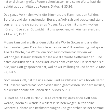
hat er dich sein großes Feuer sehen lassen, und seine Worte hast du
gehört aus der Mitte des Feuers. 5.Mos. 4. 35,36.
Das ganze Volk nahm wahr die Stimmen, die Flammen, den Ruf des
Schofars und den rauchenden Berg; das Volk sah und bebte und stand
von ferne, und sie sprachen zu Moses; Rede du mit uns, wir wollen
hören, möge aber Gott nicht mit uns sprechen, wir könnten sterben.
2.Mos. 20, 15.16.
Moses kam und erzählte dem Volke alle Worte Gottes und alle die
Rechtsordnungen. Da antwortete das ganze Volk einstimmig und sprach:
Alle die Worte, die Worte, die Gott gesprochen hat, wollen wir
vollbringen. Darauf schrieb Moses alle die Worte Gottes nieder… und
nahm das Buch des Bundes und las es dem Volke vor. Da sprachen sie:
Alle, was Gott gesprochen hat, wollen wir vollbringen und hören. 2. Mos.
24, 3.4.7.
Gott, unser Gott, hat mit uns einen Bund geschlossen am Choreb. Nicht
mit unseren Vätern hat Gott diesen Bund geschlossen, son­dern mit uns,
die wir hier heute am Leben sind. 5.Mos. 5, 2‑3.
Du hast heute Gott zu der Zusage veranlasst, dass er dir Gott sein
werde, indem du wandeln wollest in seinen Wegen, hüten seine
Gesetze, Gebote und Rechtsordnungen und gehorchen seiner Stimme.