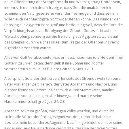
neue Offenbarung der Schöpfermacht und Weltregierung Gottes sein,
indem sich dadurch deutlich zeigte, dass Gott die unabänderlich
scheinenden Naturgesetze zu verändern vermöge und dass seinem
Willen auch der Mächtigste nicht widerste­hen könne. Das Wunder der
Erlösung aus Ägypten ist so groß und bedeutungsvoll, dass die Tora die
Verpflichtung Israels zur Befol­gung der Gebote Gottes nicht auf die
Weltschöpfung, sondern auf die Befreiung aus Ägypten stützt, als auf
das Ereignis, durch welches Israel zum Träger der Offenbarung recht
eigentlich er­schaffen wurde.
Alles von Gott Verabscheute, was er hasst, haben sie (die Heiden) ihren
Göttern zu Ehren getan; denn selbst ihre Söhne und Töchter
verbrannten sie im Feuer für ihre Götter. 5.Mos. 12,31.
Also spricht Gott, der Gott Israels: Jenseits des Stromes wohnten eure
Väter vor langer Zeit, Terach, der Vater Abrahams und Nachors, und
dienten fremden Göttern; da nahm ich euren Stammvater, nämlich
Abraham, vom jenseitigen Ufer hinweg… und machte seine
Nachkommenschaft groß. Jos. 24. 2,3.
Abraham soll zum großen, mächtigen Volke werden, und durch ihn
sollen alle Völker der Erde gesegnet werden; denn ich habe nur
deshalb mein besonderes Augenmerk auf ihn gerichtet, damit er seine
Kinder und sein Haus nach ihm verpflichte, dass sie den Weg Gottes