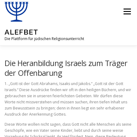
Zum
Inhalt
Menü
springen
ALEFBET
Die Plattform für jüdischen Religionsunterricht
ALEFBET
JÜDISCHE RELIGION
Die Heranbildung Israels zum Träger
der Offenbarung
FRAGEN & ANTWORTEN
LEHRMATERIAL
1. „Gott ist der Gott Abrahams, Isaaks und Jakobs.“ „Gott ist der Gott
Israels.“ Diese Ausdrücke finden wir oft in den heiligen Büchern, und wir
gebrauchen sie in unseren feierlichsten Gebeten. Wir dürfen diese
Worte nicht missverstehen und müssen suchen, ihren tiefen Inhalt uns
GASTBEITRÄGE
ÜBER UNSERE IDEE
zum Bewusstsein zu bringen; denn in ihnen liegt ein sehr erhabener
Ausdruck der Anerkennung Gottes.
Diese Worte wollen nicht sagen, dass Gott nicht alle Menschen als seine
Geschöpfe, wie ein Vater seine Kinder, liebt und durch seine weise
Vorsehung ihr Schicksal lenkt, ihr Heil fördert. Nein, diese Bedeutung