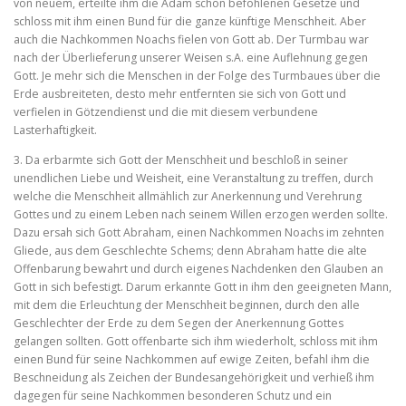
von neuem, erteilte ihm die Adam schon befohlenen Gesetze und
schloss mit ihm einen Bund für die ganze künftige Menschheit. Aber
auch die Nachkommen Noachs fielen von Gott ab. Der Turmbau war
nach der Überlieferung unserer Weisen s.A. eine Auflehnung gegen
Gott. Je mehr sich die Menschen in der Folge des Turmbaues über die
Erde ausbreiteten, desto mehr entfernten sie sich von Gott und
verfielen in Götzendienst und die mit diesem verbundene
Lasterhaftigkeit.
3. Da erbarmte sich Gott der Menschheit und beschloß in seiner
unendlichen Liebe und Weisheit, eine Veranstaltung zu treffen, durch
welche die Menschheit allmählich zur Anerkennung und Vereh­rung
Gottes und zu einem Leben nach seinem Willen erzogen werden sollte.
Dazu ersah sich Gott Abraham, einen Nachkommen Noachs im zehnten
Gliede, aus dem Geschlechte Schems; denn Abraham hatte die alte
Offenbarung bewahrt und durch eigenes Nachdenken den Glauben an
Gott in sich befestigt. Darum erkannte Gott in ihm den geeigneten Mann,
mit dem die Erleuchtung der Menschheit beginnen, durch den alle
Geschlechter der Erde zu dem Segen der Anerkennung Gottes
gelangen sollten. Gott offenbarte sich ihm wiederholt, schloss mit ihm
einen Bund für seine Nachkommen auf ewige Zeiten, befahl ihm die
Beschneidung als Zeichen der Bundesangehörigkeit und verhieß ihm
dagegen für seine Nachkommen besonderen Schutz und ein