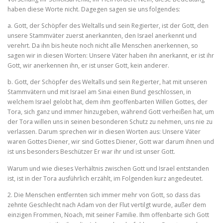
haben diese Worte nicht. Dagegen sagen sie uns folgendes:
a. Gott, der Schöpfer des Weltalls und sein Regierter, ist der Gott, den
unsere Stammväter zuerst anerkannten, den Israel anerkennt und
verehrt. Da ihn bis heute noch nicht alle Menschen anerkennen, so
sagen wir in diesen Worten: Unsere Väter haben ihn anerkannt, er ist ihr
Gott, wir anerkennen ihn, er ist unser Gott, kein anderer.
b. Gott, der Schöpfer des Weltalls und sein Regierter, hat mit unseren
Stammvätern und mit Israel am Sinai einen Bund geschlos­sen, in
welchem Israel gelobt hat, dem ihm geoffenbarten Willen Gottes, der
Tora, sich ganz und immer hinzugeben, während Gott verheißen hat, um
der Tora willen uns in seinen besonderen Schutz zu nehmen, uns nie zu
verlassen. Darum sprechen wir in diesen Worten aus: Unsere Väter
waren Gottes Diener, wir sind Gottes Diener, Gott war darum ihnen und
ist uns besonders Beschützer Er war ihr und ist unser Gott.
Warum und wie dieses Verhältnis zwischen Gott und Israel entstan­den
ist, ist in der Tora ausführlich erzählt, im Folgenden kurz angedeutet.
2. Die Menschen entfernten sich immer mehr von Gott, so dass das
zehnte Geschlecht nach Adam von der Flut vertilgt wurde, außer dem
einzigen Frommen, Noach, mit seiner Familie. Ihm offenbarte sich Gott