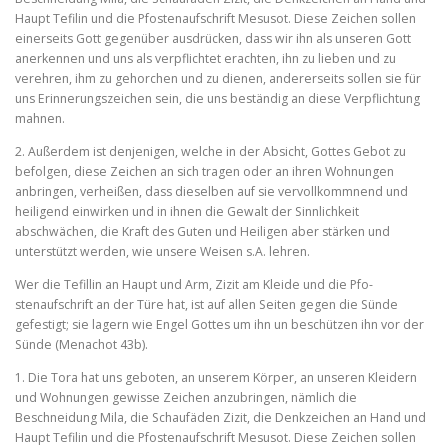
Haupt Tefilin und die Pfostenaufschrift Mesusot. Diese Zei­chen sollen
einerseits Gott gegenüber ausdrücken, dass wir ihn als unseren Gott
anerkennen und uns als verpflichtet erachten, ihn zu lieben und zu
verehren, ihm zu gehorchen und zu dienen, anderer­seits sollen sie für
uns Erinnerungszeichen sein, die uns bestän­dig an diese Verpflichtung
mahnen.
2. Außerdem ist denjenigen, welche in der Absicht, Gottes Gebot zu
befolgen, diese Zeichen an sich tragen oder an ihren Wohnungen
anbringen, verheißen, dass dieselben auf sie vervollkommnend und
heiligend einwirken und in ihnen die Gewalt der Sinnlichkeit
abschwächen, die Kraft des Guten und Heiligen aber stärken und
unterstützt werden, wie unsere Weisen s.A. lehren.
Wer die Tefillin an Haupt und Arm, Zizit am Kleide und die Pfo­
stenaufschrift an der Türe hat, ist auf allen Seiten gegen die Sünde
gefestigt; sie lagern wie Engel Gottes um ihn un beschützen ihn vor der
Sünde (Menachot 43b).
1. Die Tora hat uns geboten, an unserem Körper, an unseren Klei­dern
und Wohnungen gewisse Zeichen anzubringen, nämlich die
Beschneidung Mila, die Schaufäden Zizit, die Denkzeichen an Hand und
Haupt Tefilin und die Pfostenaufschrift Mesusot. Diese Zei­chen sollen