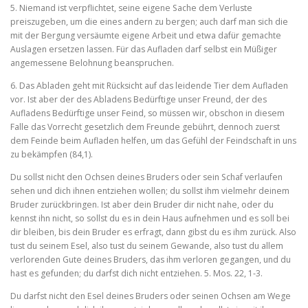
5. Niemand ist verpflichtet, seine eigene Sache dem Verluste
preiszugeben, um die eines andern zu bergen; auch darf man sich die
mit der Bergung versäumte eigene Arbeit und etwa dafür ge­machte
Auslagen ersetzen lassen. Für das Aufladen darf selbst ein Müßiger
angemessene Belohnung beanspruchen.
6. Das Abladen geht mit Rücksicht auf das leidende Tier dem Aufladen
vor. Ist aber der des Abladens Bedürftige unser Freund, der des
Aufladens Bedürftige unser Feind, so müssen wir, obschon in diesem
Falle das Vorrecht gesetzlich dem Freunde gebührt, dennoch zuerst
dem Feinde beim Aufladen helfen, um das Gefühl der Feindschaft in uns
zu bekämpfen (84,1).
Du sollst nicht den Ochsen deines Bruders oder sein Schaf verlau­fen
sehen und dich ihnen entziehen wollen; du sollst ihm vielmehr deinem
Bruder zurückbringen. Ist aber dein Bruder dir nicht nahe, oder du
kennst ihn nicht, so sollst du es in dein Haus aufnehmen und es soll bei
dir bleiben, bis dein Bruder es erfragt, dann gibst du es ihm zurück. Also
tust du seinem Esel, also tust du seinem Gewande, also tust du allem
verlorenden Gute deines Bru­ders, das ihm verloren gegangen, und du
hast es gefunden; du darfst dich nicht entziehen. 5. Mos. 22, 1‑3.
Du darfst nicht den Esel deines Bruders oder seinen Ochsen am Wege