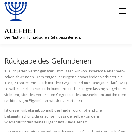
Zum
Inhalt
Menü
springen
ALEFBET
Die Plattform für jüdischen Religionsunterricht
ALEFBET
JÜDISCHE RELIGION
Rückgabe des Gefundenen
1. Auch jeden Vermögensverlust müssen wir von unserem Nebenmen­
schen abwenden. Demjenigen, der irgend etwas findet, verbietet die
FRAGEN & ANTWORTEN
LEHRMATERIAL
Tora, zu sprechen: Da ich mir den Gegenstand nicht aneignen darf (92,1),
so will ich mich darum nicht kümmern und ihn liegen lassen; sie gebietet
vielmehr, sich des verlorenen Gegenstandes anzunehmen und ihn dem
GASTBEITRÄGE
ÜBER UNSERE IDEE
rechtmäßigen Eigentümer wieder zuzustel­len.
Ist dieser unbekannt, so muß der Finder durch öffentliche
Bekanntmachung dafür sorgen, dass derselbe von dem
Wiederauffinden seines Eigentums Kunde erhält.
2. Diese Vorschriften beziehen sich sowohl auf Geld und Gerät­schaften,