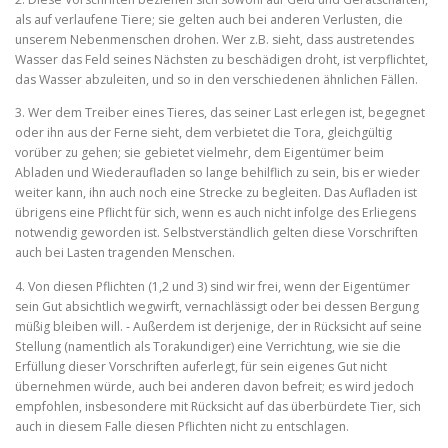
als auf verlaufene Tiere; sie gelten auch bei anderen Verlusten, die
unserem Nebenmenschen drohen. Wer z.B. sieht, dass austretendes
Wasser das Feld seines Nächsten zu beschädigen droht, ist verpflichtet,
das Wasser abzuleiten, und so in den verschiedenen ähnlichen Fällen.
3. Wer dem Treiber eines Tieres, das seiner Last erlegen ist, begegnet
oder ihn aus der Ferne sieht, dem verbietet die Tora, gleichgültig
vorüber zu gehen; sie gebietet vielmehr, dem Eigen­tümer beim
Abladen und Wiederaufladen so lange behilflich zu sein, bis er wieder
weiter kann, ihn auch noch eine Strecke zu begleiten. Das Aufladen ist
übrigens eine Pflicht für sich, wenn es auch nicht infolge des Erliegens
notwendig geworden ist. Selbstverständlich gelten diese Vorschriften
auch bei Lasten tragenden Menschen.
4. Von diesen Pflichten (1,2 und 3) sind wir frei, wenn der Eigentümer
sein Gut absichtlich wegwirft, vernachlässigt oder bei dessen Bergung
müßig bleiben will. ‑ Außerdem ist derjenige, der in Rücksicht auf seine
Stellung (namentlich als Torakundiger) eine Verrichtung, wie sie die
Erfüllung dieser Vorschriften auferlegt, für sein eigenes Gut nicht
übernehmen würde, auch bei anderen davon befreit; es wird jedoch
empfohlen, insbesondere mit Rücksicht auf das überbürdete Tier, sich
auch in diesem Falle diesen Pflichten nicht zu entschlagen.