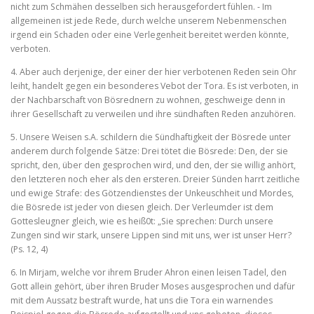
nicht zum Schmähen desselben sich herausgefor­dert fühlen. ‑ Im
allgemeinen ist jede Rede, durch welche unserem Nebenmenschen
irgend ein Schaden oder eine Verlegenheit bereitet werden könnte,
verboten.
4. Aber auch derjenige, der einer der hier verbotenen Reden sein Ohr
leiht, handelt gegen ein besonderes Vebot der Tora. Es ist verboten, in
der Nachbarschaft von Bösrednern zu wohnen, ge­schweige denn in
ihrer Gesellschaft zu verweilen und ihre sünd­haften Reden anzuhören.
5. Unsere Weisen s.A. schildern die Sündhaftigkeit der Bösrede unter
anderem durch folgende Sätze: Drei tötet die Bösrede: Den, der sie
spricht, den, über den gesprochen wird, und den, der sie willig anhört,
den letzteren noch eher als den ersteren. Dreier Sünden harrt zeitliche
und ewige Strafe: des Götzendienstes der Unkeuschheit und Mordes,
die Bösrede ist jeder von diesen gleich. Der Verleumder ist dem
Gottesleugner gleich, wie es heiß0t: „Sie sprechen: Durch unsere
Zungen sind wir stark, unsere Lippen sind mit uns, wer ist unser Herr?
(Ps. 12, 4)
6. In Mirjam, welche vor ihrem Bruder Ahron einen leisen Tadel, den
Gott allein gehört, über ihren Bruder Moses ausgesprochen und dafür
mit dem Aussatz bestraft wurde, hat uns die Tora ein war­nendes