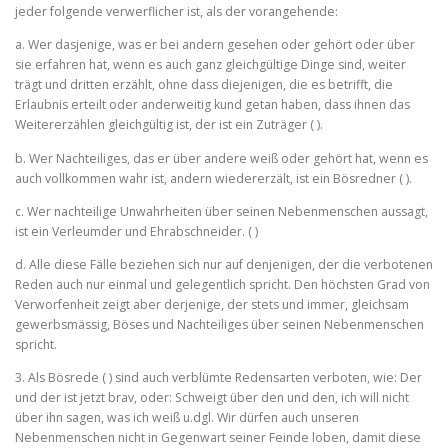
jeder folgende verwerflicher ist, als der vorangehende:
a. Wer dasjenige, was er bei andern gesehen oder gehört oder über
sie erfahren hat, wenn es auch ganz gleichgültige Dinge sind, weiter
trägt und dritten erzählt, ohne dass diejenigen, die es betrifft, die
Erlaubnis erteilt oder anderweitig kund getan haben, dass ihnen das
Weitererzählen gleichgültig ist, der ist ein Zuträger ( ).
b. Wer Nachteiliges, das er über andere weiß oder gehört hat, wenn es
auch vollkommen wahr ist, andern wiedererzält, ist ein Bösredner ( ).
c. Wer nachteilige Unwahrheiten über seinen Nebenmenschen aus­sagt,
ist ein Verleumder und Ehrabschneider. ( )
d. Alle diese Fälle beziehen sich nur auf denjenigen, der die verbotenen
Reden auch nur einmal und gelegentlich spricht. Den höchsten Grad von
Verworfenheit zeigt aber derjenige, der stets und immer, gleichsam
gewerbsmässig, Böses und Nachteiliges über seinen Nebenmenschen
spricht.
3. Als Bösrede ( ) sind auch verblümte Redensarten verboten, wie: Der
und der ist jetzt brav, oder: Schweigt über den und den, ich will nicht
über ihn sagen, was ich weiß u.dgl. Wir dürfen auch unseren
Nebenmenschen nicht in Gegenwart seiner Feinde loben, damit diese