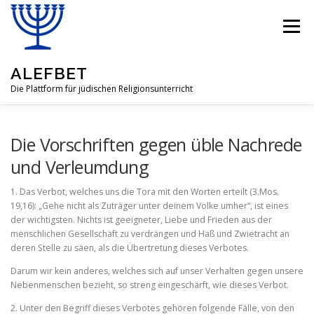
Zum
Inhalt
Menü
springen
ALEFBET
Die Plattform für jüdischen Religionsunterricht
ALEFBET
JÜDISCHE RELIGION
Die Vorschriften gegen üble Nachrede
und Verleumdung
FRAGEN & ANTWORTEN
LEHRMATERIAL
1. Das Verbot, welches uns die Tora mit den Worten erteilt (3.Mos.
19,16): „Gehe nicht als Zuträger unter deinem Volke umher“, ist eines
der wichtigsten. Nichts ist geeigneter, Liebe und Frie­den aus der
menschlichen Gesellschaft zu verdrängen und Haß und Zwietracht an
GASTBEITRÄGE
ÜBER UNSERE IDEE
deren Stelle zu säen, als die Übertretung dieses Verbotes.
Darum wir kein anderes, welches sich auf unser Verhal­ten gegen unsere
Nebenmenschen bezieht, so streng eingeschärft, wie dieses Verbot.
2. Unter den Begriff dieses Verbotes gehören folgende Fälle, von den