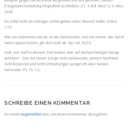
Beispiel gegen die Bösrede aufgestellt und uns geboten, dieses
Ereignisses beständig eingedenk zu bleiben. (17, 3 d) $. Mos.12; 5. Mos.
24.9).
Du sollst nicht als Zuträger umhergehen unter deinem Volke. 3.Mos.
1,16.
Wer ein Geheimnis verrät, ist ein Verleumder, und mit einem, der durch
seine Lippen betört, gib dich nicht ab. Spr.Sal. 20,19.
Gott, wer darf in deinem Zelt weilen, wer auf deinem heiligen Berge
wohnen? ‑ Der mit seiner Zunge nicht verleumdet, seinem Nächsten
nicht Böses tut und nicht Schmähungen ausspricht über seinen
Genossen. Ps. 15. 1,3.
SCHREIBE EINEN KOMMENTAR
Du musst
angemeldet
sein, um einen Kommentar abzugeben.