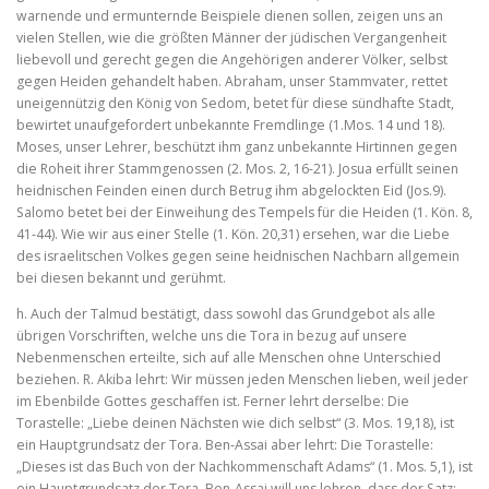
warnende und ermunternde Beispiele dienen sollen, zeigen uns an
vielen Stellen, wie die größten Männer der jüdischen Vergangen­heit
liebevoll und gerecht gegen die Angehörigen anderer Völker, selbst
gegen Heiden gehandelt haben. Abraham, unser Stammvater, rettet
uneigennützig den König von Sedom, betet für diese sünd­hafte Stadt,
bewirtet unaufgefordert unbekannte Fremdlinge (1.Mos. 14 und 18).
Moses, unser Lehrer, beschützt ihm ganz unbe­kannte Hirtinnen gegen
die Roheit ihrer Stammgenossen (2. Mos. 2, 16‑21). Josua erfüllt seinen
heidnischen Feinden einen durch Betrug ihm abgelockten Eid (Jos.9).
Salomo betet bei der Einwei­hung des Tempels für die Heiden (1. Kön. 8,
41‑44). Wie wir aus einer Stelle (1. Kön. 20,31) ersehen, war die Liebe
des israelitschen Volkes gegen seine heidnischen Nachbarn allgemein
bei diesen bekannt und gerühmt.
h. Auch der Talmud bestätigt, dass sowohl das Grundgebot als alle
übrigen Vorschriften, welche uns die Tora in bezug auf unsere
Nebenmenschen erteilte, sich auf alle Menschen ohne Unterschied
beziehen. R. Akiba lehrt: Wir müssen jeden Menschen lieben, weil jeder
im Ebenbilde Gottes geschaffen ist. Ferner lehrt derselbe: Die
Torastelle: „Liebe deinen Nächsten wie dich selbst“ (3. Mos. 19,18), ist
ein Hauptgrundsatz der Tora. Ben‑Assai aber lehrt: Die Torastelle:
„Dieses ist das Buch von der Nachkommenschaft Adams“ (1. Mos. 5,1), ist
ein Hauptgrundsatz der Tora. Ben‑Assai will uns lehren, dass der Satz;