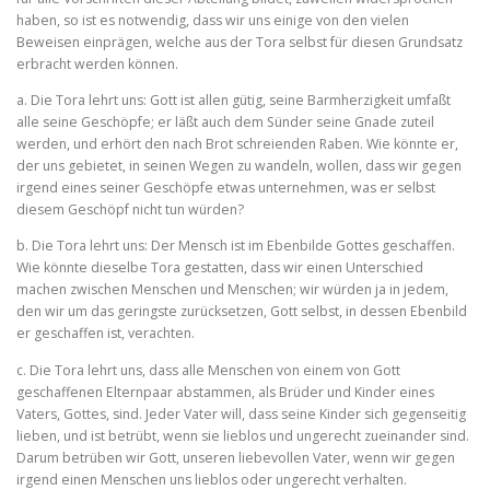
haben, so ist es notwendig, dass wir uns einige von den vielen
Beweisen einprägen, welche aus der Tora selbst für diesen Grundsatz
erbracht werden können.
a. Die Tora lehrt uns: Gott ist allen gütig, seine Barmherzigkeit umfaßt
alle seine Geschöpfe; er läßt auch dem Sünder seine Gnade zuteil
werden, und erhört den nach Brot schreienden Raben. Wie könnte er,
der uns gebietet, in seinen Wegen zu wandeln, wollen, dass wir gegen
irgend eines seiner Geschöpfe etwas unternehmen, was er selbst
diesem Geschöpf nicht tun würden?
b. Die Tora lehrt uns: Der Mensch ist im Ebenbilde Gottes geschaffen.
Wie könnte dieselbe Tora gestatten, dass wir einen Unterschied
machen zwischen Menschen und Menschen; wir würden ja in jedem,
den wir um das geringste zurücksetzen, Gott selbst, in dessen Ebenbild
er geschaffen ist, verachten.
c. Die Tora lehrt uns, dass alle Menschen von einem von Gott
geschaffenen Elternpaar abstammen, als Brüder und Kinder eines
Vaters, Gottes, sind. Jeder Vater will, dass seine Kinder sich gegenseitig
lieben, und ist betrübt, wenn sie lieblos und unge­recht zueinander sind.
Darum betrüben wir Gott, unseren liebevol­len Vater, wenn wir gegen
irgend einen Menschen uns lieblos oder ungerecht verhalten.