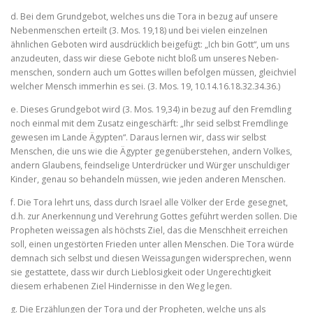
d. Bei dem Grundgebot, welches uns die Tora in bezug auf unsere
Nebenmenschen erteilt (3. Mos. 19,18) und bei vielen einzelnen
ähnlichen Geboten wird ausdrücklich beigefügt: „Ich bin Gott“, um uns
anzudeuten, dass wir diese Gebote nicht bloß um unseres Neben­
menschen, sondern auch um Gottes willen befolgen müssen, gleich­viel
welcher Mensch immerhin es sei. (3. Mos. 19, 10.14.16.18.32.34.36.)
e. Dieses Grundgebot wird (3. Mos. 19,34) in bezug auf den Fremdling
noch einmal mit dem Zusatz eingeschärft: „Ihr seid selbst Fremdlinge
gewesen im Lande Ägypten“. Daraus lernen wir, dass wir selbst
Menschen, die uns wie die Ägypter gegenüberstehen, andern Volkes,
andern Glaubens, feindselige Unterdrücker und Würger unschuldiger
Kinder, genau so behandeln müssen, wie jeden anderen Menschen.
f. Die Tora lehrt uns, dass durch Israel alle Völker der Erde gesegnet,
d.h. zur Anerkennung und Verehrung Gottes geführt werden sollen. Die
Propheten weissagen als höchsts Ziel, das die Menschheit erreichen
soll, einen ungestörten Frieden unter allen Menschen. Die Tora würde
demnach sich selbst und diesen Weissa­gungen widersprechen, wenn
sie gestattete, dass wir durch Lieblo­sigkeit oder Ungerechtigkeit
diesem erhabenen Ziel Hindernisse in den Weg legen.
g. Die Erzählungen der Tora und der Propheten, welche uns als