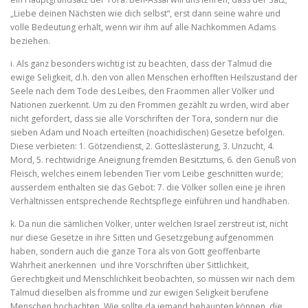
„Liebe deinen Nächsten wie dich selbst“, erst dann seine wahre und
volle Bedeutung erhält, wenn wir ihm auf alle Nachkommen Adams
beziehen.
i. Als ganz besonders wichtig ist zu beachten, dass der Talmud die
ewige Seligkeit, d.h. den von allen Menschen erhofften Heilszu­stand der
Seele nach dem Tode des Leibes, den Fraommen aller Völker und
Nationen zuerkennt. Um zu den Frommen gezählt zu wrden, wird aber
nicht gefordert, dass sie alle Vorschriften der Tora, sondern nur die
sieben Adam und Noach erteilten (noachidi­schen) Gesetze befolgen.
Diese verbieten: 1. Götzendienst, 2. Gotteslästerung, 3. Unzucht, 4.
Mord, 5. rechtwidrige Aneignung fremden Besitztums, 6. den Genuß von
Fleisch, welches einem lebenden Tier vom Leibe geschnitten wurde;
ausserdem enthalten sie das Gebot: 7. die Völker sollen eine je ihren
Verhältnissen entsprechende Rechtspflege einführen und handhaben.
k. Da nun die sämlichen Völker, unter welchen Israel zerstreut ist, nicht
nur diese Gesetze in ihre Sitten und Gesetzgebung aufgenommen
haben, sondern auch die ganze Tora als von Gott geoffenbarte
Wahrheit anerkennen und ihre Vorschriften über Sittlichkeit,
Gerechtigkeit und Menschlichkeit beobachten, so müssen wir nach dem
Talmud dieselben als fromme und zur ewigen Seligkeit berufene
Menschen hochachten. Wie sollte da jemand behaupten können, die