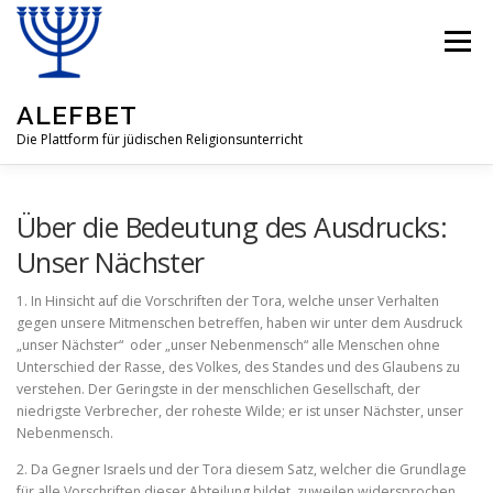
Zum
Inhalt
Menü
springen
ALEFBET
Die Plattform für jüdischen Religionsunterricht
ALEFBET
JÜDISCHE RELIGION
Über die Bedeutung des Ausdrucks:
Unser Nächster
FRAGEN & ANTWORTEN
LEHRMATERIAL
1. In Hinsicht auf die Vorschriften der Tora, welche unser Verhalten
gegen unsere Mitmenschen betreffen, haben wir unter dem Ausdruck
„unser Nächster“ oder „unser Nebenmensch“ alle Menschen ohne
Unterschied der Rasse, des Volkes, des Standes und des Glaubens zu
GASTBEITRÄGE
ÜBER UNSERE IDEE
verstehen. Der Geringste in der menschlichen Gesellschaft, der
niedrigste Verbrecher, der roheste Wilde; er ist unser Nächster, unser
Nebenmensch.
2. Da Gegner Israels und der Tora diesem Satz, welcher die Grund­lage
für alle Vorschriften dieser Abteilung bildet, zuweilen widersprochen